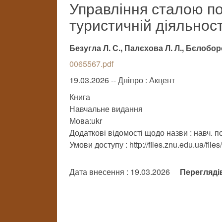
Управління сталою по
туристичній діяльност
Безугла Л. С., Палєхова Л. Л., Бєлобор
0065567.pdf
19.03.2026 -- Дніпро : Акцент
Книга
Навчальне видання
Мова:ukr
Додаткові відомості щодо назви : навч. по
Умови доступу : http://files.znu.edu.ua/file
Дата внесення : 19.03.2026
Перегляді