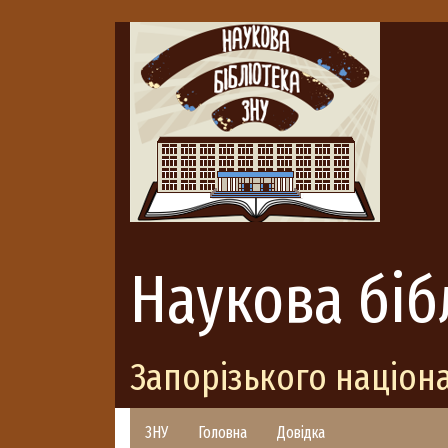
Наукова біб
Запорізького націон
ЗНУ
Головна
Довідка