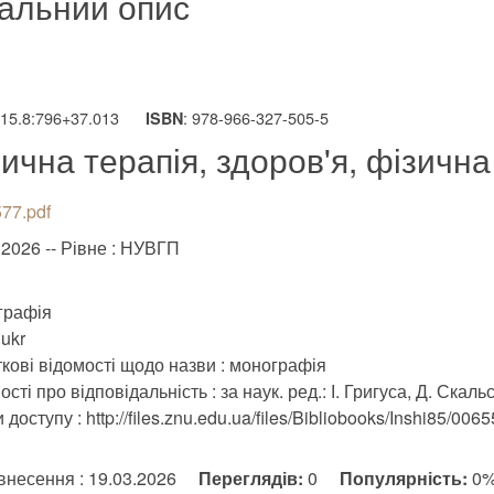
альний опис
615.8:796+37.013
: 978-966-327-505-5
ISBN
ична терапія, здоров'я, фізична
77.pdf
.2026 -- Рівне : НУВГП
графія
ukr
кові відомості щодо назви : монографія
сті про відповідальність : за наук. ред.: І. Григуса, Д. Скальск
доступу : http://files.znu.edu.ua/files/Bibliobooks/Inshi85/0065
внесення : 19.03.2026
Переглядів:
0
Популярність:
0