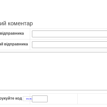
ий коментар
 відправника
il відправника
рукуйте код
: