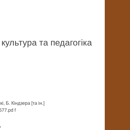
 культура та педагогіка
і, Б. Кіндзера [та ін.]
577.pd f
%