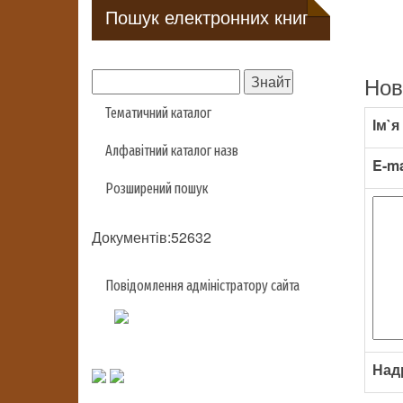
Пошук електронних книг
Нов
Тематичний каталог
Ім`я
Алфавітний каталог назв
E-ma
Розширений пошук
Документів:52632
Повідомлення адміністратору сайта
Над