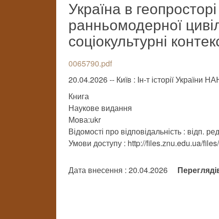
Україна в геопросторі
ранньомодерної цивілі
соціокультурні контек
0065790.pdf
20.04.2026 -- Київ : Ін-т історії України Н
Книга
Наукове видання
Мова:ukr
Відомості про відповідальність : відп. ре
Умови доступу : http://files.znu.edu.ua/file
Дата внесення : 20.04.2026
Перегляді