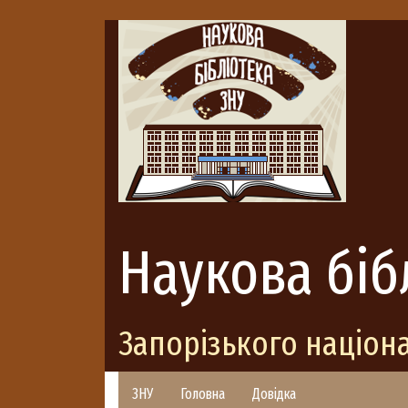
Наукова біб
Запорізького націон
ЗНУ
Головна
Довідка