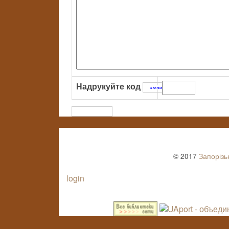
Надрукуйте код
:
© 2017
Запорізь
login