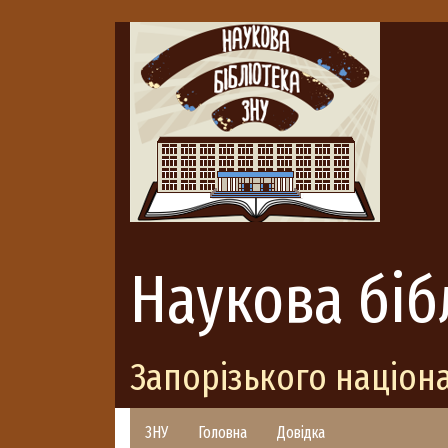
Наукова біб
Запорізького націон
ЗНУ
Головна
Довідка