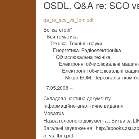
OSDL. Q&A re: SCO vs
qa_re_sco_vs_ibm.pdf
Всі категорії
Вся тематика
Техніка. Технічні науки
Енергетика. Радіоелектроніка
Обчислювальна техніка
Електронні обчислювальні машини
Електронні обчислювальні машини
Мікро-ЕОМ. Персональні комп'ю
17.05.2008 --
Складова частина документу
Інформаційно-аналітичне видання
Мова:rus
Назва головного документа : Битва за L
Загальні зауваження : http://ebooks.zsu.
o_vs_ibm.pdf