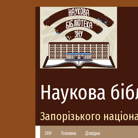
Наукова біб
Запорізького націон
ЗНУ
Головна
Довідка