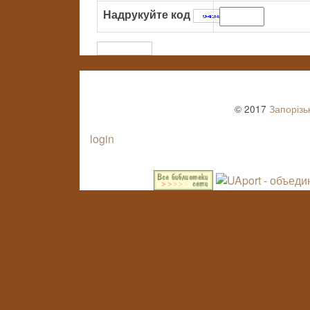
Надрукуйте код
:
© 2017
Запорізь
login