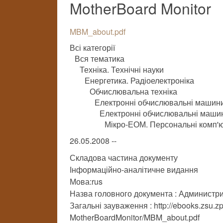
MotherBoard Monitor
MBM_about.pdf
Всі категорії
Вся тематика
Техніка. Технічні науки
Енергетика. Радіоелектроніка
Обчислювальна техніка
Електронні обчислювальні машини
Електронні обчислювальні машини
Мікро-ЕОМ. Персональні комп'ю
26.05.2008 --
Складова частина документу
Інформаційно-аналітичне видання
Мова:rus
Назва головного документа : Администр
Загальні зауваження : http://ebooks.zsu.
MotherBoardMonitor/MBM_about.pdf