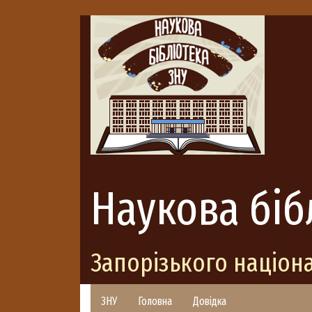
Наукова біб
Запорізького націон
ЗНУ
Головна
Довідка