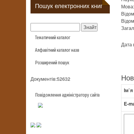
Пошук електронних книг
Мова:
Відом
Відом
Загаль
Тематичний каталог
Дата 
Алфавітний каталог назв
Розширений пошук
Нов
Документів:52632
Ім`я
Повідомлення адміністратору сайта
E-ma