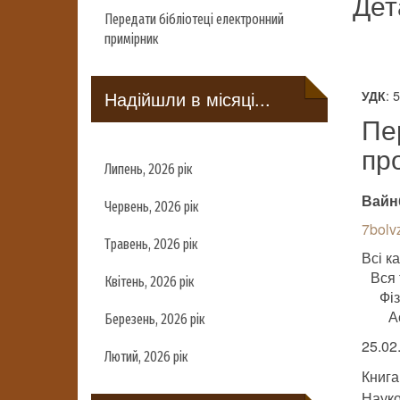
Дет
Передати бібліотеці електронний
примірник
Надійшли в місяці...
: 
УДК
Пе
пр
Липень, 2026 рік
Вайн
Червень, 2026 рік
7bolvz
Травень, 2026 рік
Всі ка
Вся 
Квітень, 2026 рік
Фі
А
Березень, 2026 рік
25.02
Лютий, 2026 рік
Книга
Науко