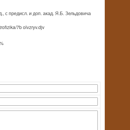
д., с предисл. и доп. акад. Я.Б. Зельдовича
rofizika/7b olvzryv.djv
0%