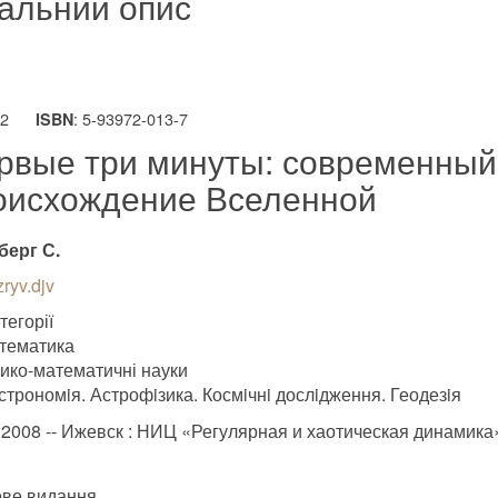
альний опис
52
: 5-93972-013-7
ISBN
рвые три минуты: современный 
оисхождение Вселенной
берг С.
ryv.djv
тегорії
тематика
зико-математичні науки
строномiя. Астрофiзика. Космiчнi дослiдження. Геодезiя
.2008 -- Ижевск : НИЦ «Регулярная и хаотическая динамика
ве видання