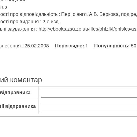
rus
ості про відповідальність : Пер. с англ. А.В. Беркова, под ре
ості про видання : 2-е изд.
ні зауваження : http://ebooks.zsu.zp.ua/files/phiziki/phisics/ast
внесення : 25.02.2008
Переглядів:
1
Популярність:
5
ий коментар
 відправника
il відправника