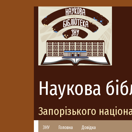
Наукова біб
Запорізького націон
ЗНУ
Головна
Довідка