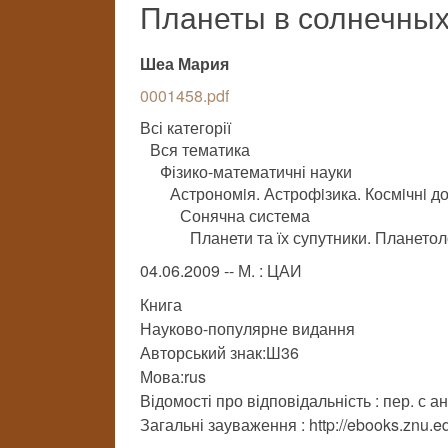
Планеты в солнечны
Шеа Мария
0001458.pdf
Всі категорії
Вся тематика
Фізико-математичні науки
Астрономiя. Астрофiзика. Космiчнi д
Сонячна система
Планети та їх супутники. Планетол
04.06.2009 -- М. : ЦАИ
Книга
Науково-популярне видання
Авторський знак:Ш36
Мова:rus
Відомості про відповідальність : пер. с а
Загальні зауваження : http://ebooks.znu.ed