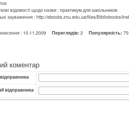
rus
кові відомості щодо назви : практикум для школьников
ні зауваження : http://ebooks.znu.edu.ua/files/Bibliobooks/Ins
внесення : 10.11.2009
Переглядів:
2
Популярність:
7
ий коментар
 відправника
il відправника