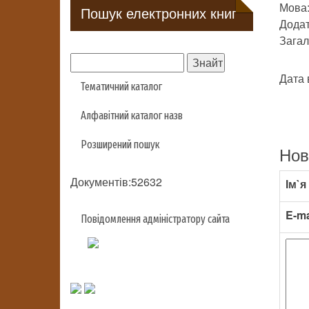
Мова:
Пошук електронних книг
Додат
Загаль
Дата 
Тематичний каталог
Алфавітний каталог назв
Розширений пошук
Нов
Документів:52632
Ім`я
E-ma
Повідомлення адміністратору сайта