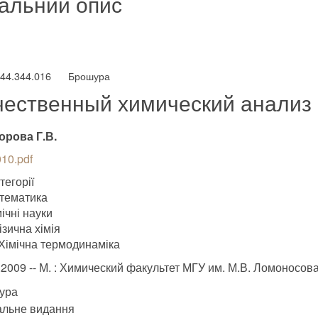
альний опис
544.344.016
Брошура
чественный химический анализ
орова Г.В.
10.pdf
тегорії
тематика
ічні науки
ізична хімія
Хімічна термодинаміка
.2009 -- М. : Химический факультет МГУ им. М.В. Ломоносов
ура
альне видання