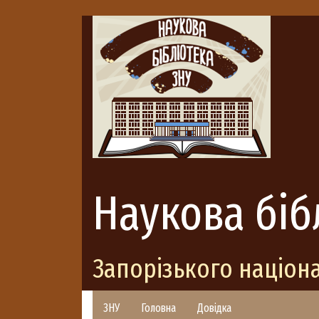
Наукова біб
Запорізького націон
ЗНУ
Головна
Довідка