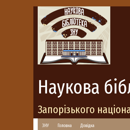
Наукова біб
Запорізького націон
ЗНУ
Головна
Довідка