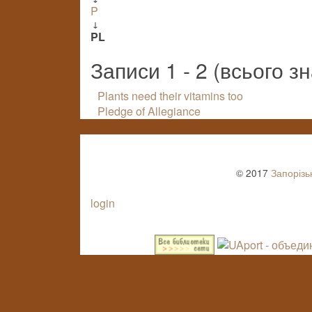
P
↓
PL
Записи 1 - 2 (всього з
Plants need their vitamins too
Pledge of Allegiance
© 2017
Запорізь
login