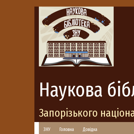
Наукова біб
Запорізького націон
ЗНУ
Головна
Довідка